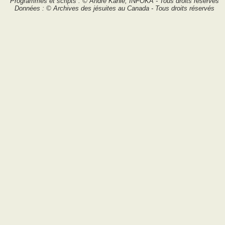
Programmes et scripts : © André Kahlé, INFOKA - Tous droits réservés
Données : © Archives des jésuites au Canada - Tous droits réservés