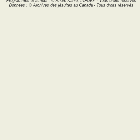
Programmes et scripts : © André Kahlé, INFOKA - Tous droits réservés
Données : © Archives des jésuites au Canada - Tous droits réservés