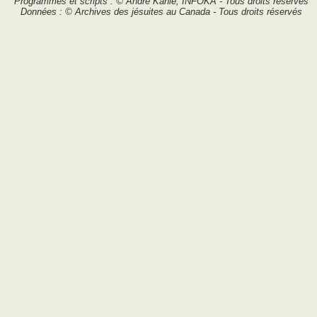
Programmes et scripts : © André Kahlé, INFOKA - Tous droits réservés
Données : © Archives des jésuites au Canada - Tous droits réservés