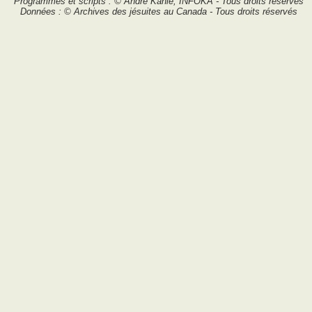
Programmes et scripts : © André Kahlé, INFOKA - Tous droits réservés
Données : © Archives des jésuites au Canada - Tous droits réservés