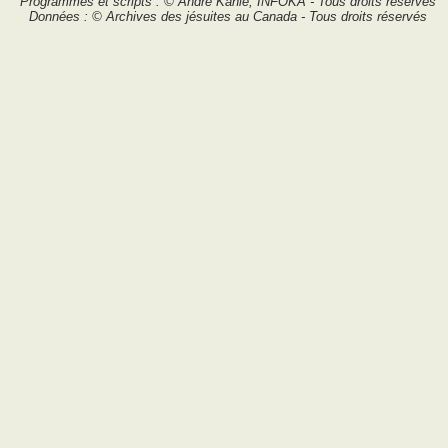
Programmes et scripts : © André Kahlé, INFOKA - Tous droits réservés
Données : © Archives des jésuites au Canada - Tous droits réservés