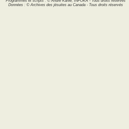
Programmes et scripts : © André Kahlé, INFOKA - Tous droits réservés
Données : © Archives des jésuites au Canada - Tous droits réservés