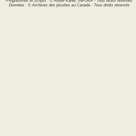
Programmes et scripts : © André Kahlé, INFOKA - Tous droits réservés
Données : © Archives des jésuites au Canada - Tous droits réservés