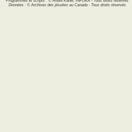
Programmes et scripts : © André Kahlé, INFOKA - Tous droits réservés
Données : © Archives des jésuites au Canada - Tous droits réservés