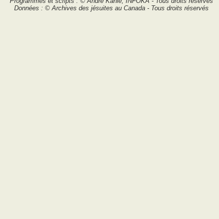
Programmes et scripts : © André Kahlé, INFOKA - Tous droits réservés
Données : © Archives des jésuites au Canada - Tous droits réservés