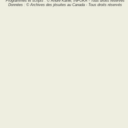
Programmes et scripts : © André Kahlé, INFOKA - Tous droits réservés
Données : © Archives des jésuites au Canada - Tous droits réservés